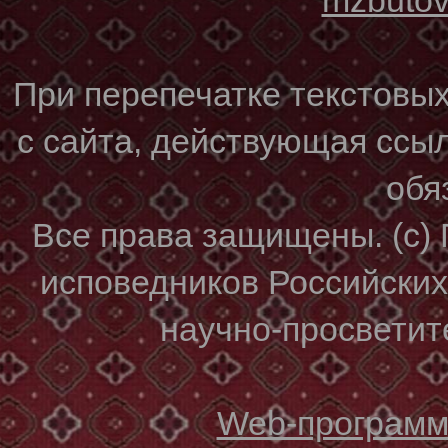
При перепечатке текстовы
с сайта, действующая ссы
обя
Все права защищены. (с)
исповедников Российски
научно-просветите
Web-программи