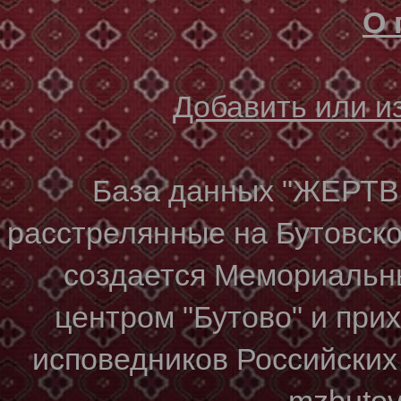
О 
Добавить или 
База данных "ЖЕР
расстрелянные на Бутовском
создается Мемориальн
центром "Бутово" и при
исповедников Российских
mzbuto