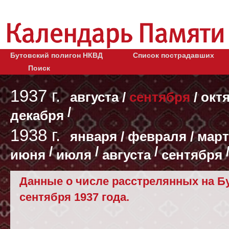
Бутовский полигон НКВД
Список пострадавших
Поиск
1937 г.
августа
/
сентября
/
окт
/
декабря
1938 г.
января
/
февраля
/
март
/
/
/
июня
июля
августа
сентября
Данные о числе расстрелянных на Бу
сентября 1937 года.