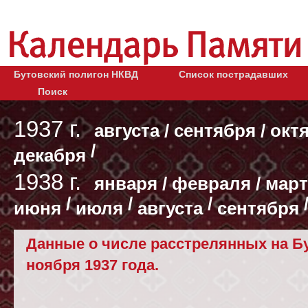
Бутовский полигон НКВД
Список пострадавших
Поиск
1937 г.
августа
/
сентября
/
окт
/
декабря
1938 г.
января
/
февраля
/
март
/
/
/
июня
июля
августа
сентября
Данные о числе расстрелянных на Бу
ноября 1937 года.