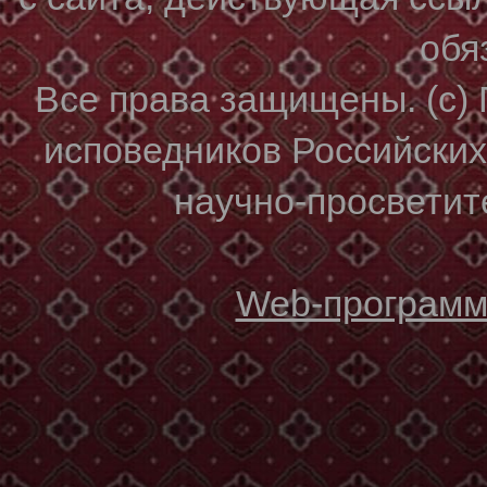
обя
Все права защищены. (с)
исповедников Российски
научно-просветите
Web-программи