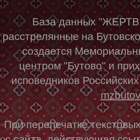
База данных "ЖЕР
расстрелянные на Бутовском
создается Мемориальн
центром "Бутово" и при
исповедников Российских
mzbuto
При перепечатке текстовы
с сайта, действующая ссы