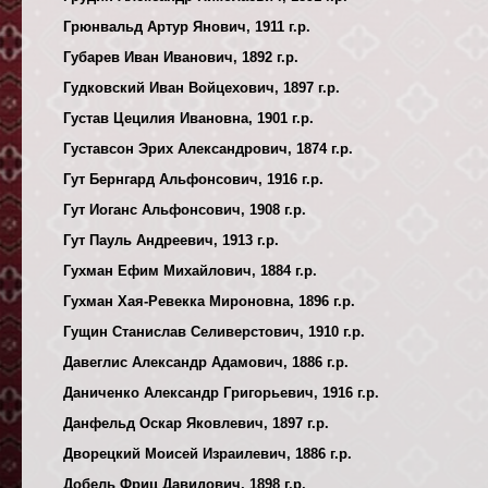
Грюнвальд Артур Янович, 1911 г.р.
Губарев Иван Иванович, 1892 г.р.
Гудковский Иван Войцехович, 1897 г.р.
Густав Цецилия Ивановна, 1901 г.р.
Густавсон Эрих Александрович, 1874 г.р.
Гут Бернгард Альфонсович, 1916 г.р.
Гут Иоганс Альфонсович, 1908 г.р.
Гут Пауль Андреевич, 1913 г.р.
Гухман Ефим Михайлович, 1884 г.р.
Гухман Хая-Ревекка Мироновна, 1896 г.р.
Гущин Станислав Селиверстович, 1910 г.р.
Давеглис Александр Адамович, 1886 г.р.
Даниченко Александр Григорьевич, 1916 г.р.
Данфельд Оскар Яковлевич, 1897 г.р.
Дворецкий Моисей Израилевич, 1886 г.р.
Добель Фриц Давидович, 1898 г.р.