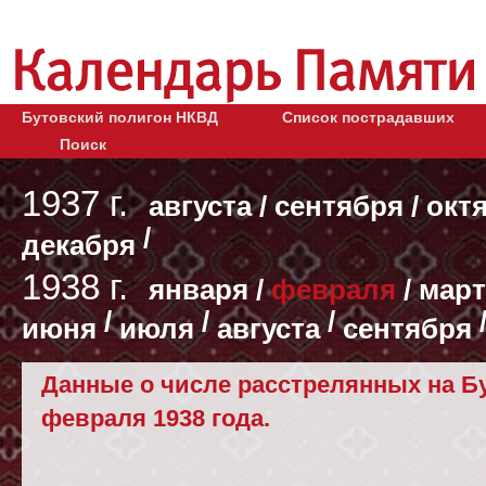
Бутовский полигон НКВД
Список пострадавших
Поиск
1937 г.
августа
/
сентября
/
окт
/
декабря
1938 г.
января
/
февраля
/
март
/
/
/
июня
июля
августа
сентября
Данные о числе расстрелянных на Бу
февраля 1938 года.