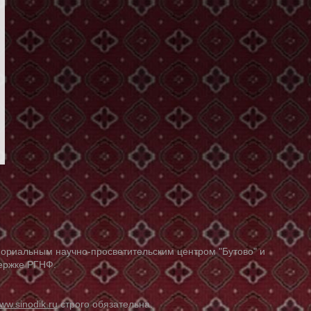
ориальным научно-просветительским центром "Бутово" и
держке РГНФ.
ww.sinodik.ru
строго обязательна.