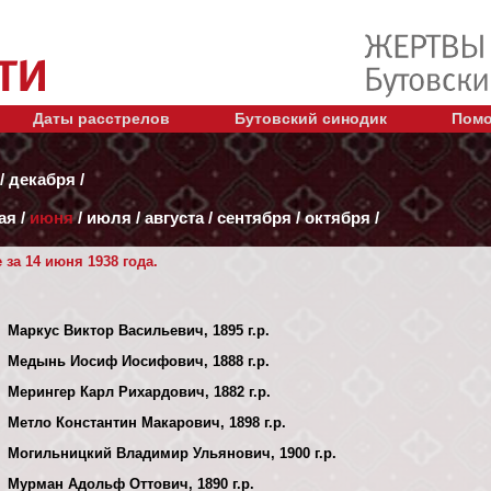
Даты расстрелов
Бутовский синодик
Помо
/
декабря
/
ая
/
июня
/
июля
/
августа
/
сентября
/
октября
/
за 14 июня 1938 года.
Маркус Виктор Васильевич, 1895 г.р.
Медынь Иосиф Иосифович, 1888 г.р.
Мерингер Карл Рихардович, 1882 г.р.
Метло Константин Макарович, 1898 г.р.
Могильницкий Владимир Ульянович, 1900 г.р.
Мурман Адольф Оттович, 1890 г.р.