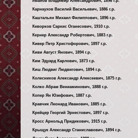
Иванов Владимир Александрович, 1896 г.р.
Карнаухов Василий Васильевич, 1886 г.р.
Каштальян Михаил Филиппович, 1896 г.р.
Кеворков Саркис Оганесович, 1910 г.р.
Кернер Александр Робертович, 1883 г.р.
Кивер Петр Христофорович, 1897 г.р.
Киви Август Янович, 1894 г.р.
Ким Эдуард Карлович, 1873 г.р.
Киш Людвиг Людвигович, 1894 г.р.
Колесников Александр Алексеевич, 1875 г.р.
Колко Абрам Вениаминович, 1888 г.р.
Копер Ян Юзефович, 1887 г.р.
Кравчик Леонард Иванович, 1885 г.р.
Крейцер Георгий Эрнестович, 1897 г.р.
Кросс Арнольд Придикович, 1915 г.р.
Крыщук Александр Станиславович, 1894 г.р.