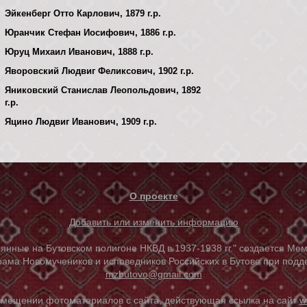
Эйкенберг Отто Карлович, 1879 г.р.
Юранчик Стефан Иосифович, 1886 г.р.
Юруц Михаил Иванович, 1888 г.р.
Яворовский Людвиг Феликсович, 1902 г.р.
Яниковский Станислав Леопольдович, 1892
г.р.
Яцино Людвиг Иванович, 1909 г.р.
О проекте
Добавить или изменить информацию
е на Бутовском полигоне НКВД в 1937-1938 гг." создается Мем
ама Новомучеников и исповедников Российских в Бутове при под
mzbutovo@gmail.com
азмещении фотоматериалов с сайта, действующая ссылка на сайт
w