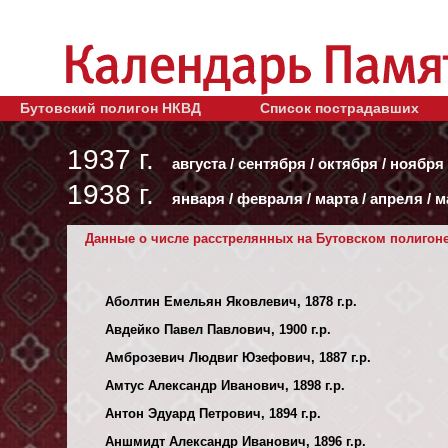
Бутовский полигон НКВД
Список пострадавших
1937 г.
августа
/
сентября
/
октября
/
ноября
1938 г.
января
/
февраля
/
марта
/
апреля
/
м
Данные о числе расстрелянных на Бутовском полигоне 
Аболтин Емельян Яковлевич, 1878 г.р.
Авдейко Павел Павлович, 1900 г.р.
Амброзевич Людвиг Юзефович, 1887 г.р.
Амтус Александр Иванович, 1898 г.р.
Антон Эдуард Петрович, 1894 г.р.
Аншмидт Александр Иванович, 1896 г.р.