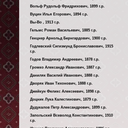
Вольф Рудольф Фридрихович, 1899 г.р.
Вуцин Илья Егорович, 1894 г.р.
Вы-Во , 1913 г.р.
Гельмс Роман Васильевич, 1885 г.р.
Генцнер Арнольд Бернгардович, 1900 г.р.
Годлевский Сигизмунд Брониславович, 1915
г.р.
Годов Владимир Андреевич, 1878 г.р.
Громко Александр Иванович, 1887 г.р.
Даниляк Василий Иванович, 1888 г.р.
Дворяк Иван Тихонович, 1888 г.р.
Джейкун Феликс Алексеевич, 1898 г.р.
Доцник Лука Калестинович, 1879 г.р.
Дудукалов Петр Александрович, 1899 г.р.
Запольский Всеволод Константинович, 1910
г.р.