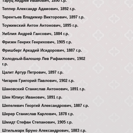
Таруц Андрей Иванович, 1890 г.р.
Теппер Александр Адамович, 1892 г.р.
Терентьев Владимир Викторович, 1897 г.р.
Тоужимский Антон Антонович, 1895 г.р.
Умблия Андрей Гансович, 1884 г.р.
Фризен Генрих Генрихович, 1905 г.р.
Фришберг Аркадий Исидорович, 1887 г.р.
Холодный-Балошер Лев Рафаилович, 1902
г.р.
Цалит Артур Петрович, 1897 г.р.
Чигарев Григорий Павлович, 1902 г.р.
Шановский Станислав Антонович, 1891 г.р.
Шен Юлиус Иванович, 1891 г.р.
Шепелевич Георгий Александрович, 1887 г.р.
Шерер Станислав Карлович, 1878 г.р.
Шмидт Стефан Степанович, 1905 г.р.
Штильмарк Бруно Александрович, 1883 г.р.