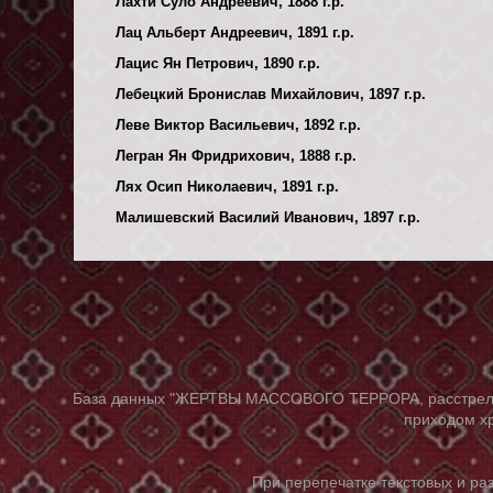
Лахти Суло Андреевич, 1888 г.р.
Лац Альберт Андреевич, 1891 г.р.
Лацис Ян Петрович, 1890 г.р.
Лебецкий Бронислав Михайлович, 1897 г.р.
Леве Виктор Васильевич, 1892 г.р.
Легран Ян Фридрихович, 1888 г.р.
Лях Осип Николаевич, 1891 г.р.
Малишевский Василий Иванович, 1897 г.р.
База данных "ЖЕРТВЫ МАССОВОГО ТЕРРОРА, расстрелянны
приходом хр
При перепечатке текстовых и р