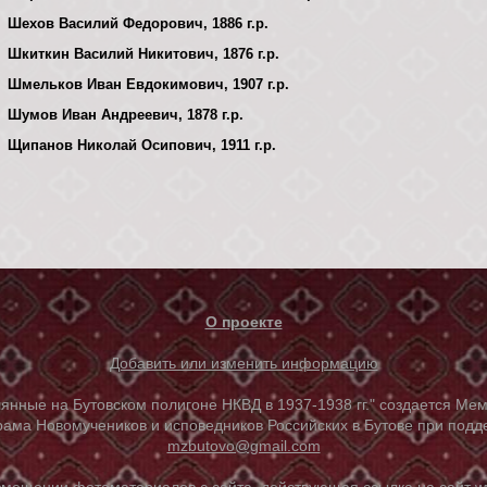
Шехов Василий Федорович, 1886 г.р.
Шкиткин Василий Никитович, 1876 г.р.
Шмельков Иван Евдокимович, 1907 г.р.
Шумов Иван Андреевич, 1878 г.р.
Щипанов Николай Осипович, 1911 г.р.
О проекте
Добавить или изменить информацию
е на Бутовском полигоне НКВД в 1937-1938 гг." создается Мем
ама Новомучеников и исповедников Российских в Бутове при под
mzbutovo@gmail.com
азмещении фотоматериалов с сайта, действующая ссылка на сайт
w