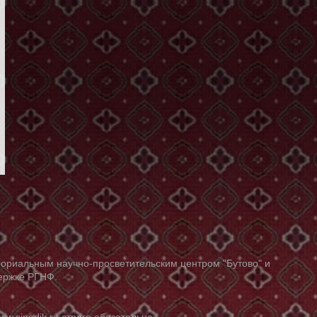
ориальным научно-просветительским центром "Бутово" и
держке РГНФ.
ww.sinodik.ru
строго обязательна.