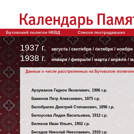
Бутовский полигон НКВД
Список пострадавших
1937 г.
августа
/
сентября
/
октября
/
ноября
1938 г.
января
/
февраля
/
марта
/
апреля
/
м
Данные о числе расстрелянных на Бутовском полигоне з
Арзуманов Гедеон Яковлевич, 1906 г.р.
Баженов Петр Алексеевич, 1875 г.р.
Белобрагин Дмитрий Степанович, 1896 г.р.
Белоусова Лидия Васильевна, 1912 г.р.
Беляков Иван Ильич, 1902 г.р.
Беседов Николай Николаевич, 1910 г.р.