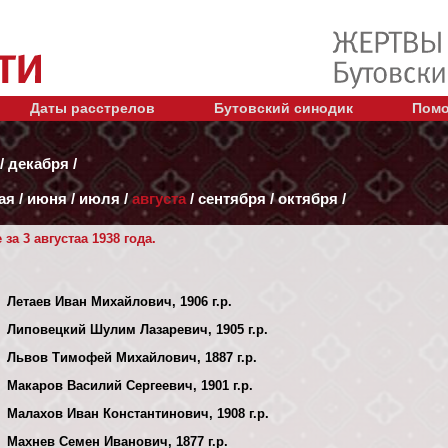
Даты расстрелов
Бутовский синодик
Помо
/
декабря
/
ая
/
июня
/
июля
/
августа
/
сентября
/
октября
/
а 3 августаа 1938 года.
Летаев Иван Михайлович, 1906 г.р.
Липовецкий Шулим Лазаревич, 1905 г.р.
Львов Тимофей Михайлович, 1887 г.р.
Макаров Василий Сергеевич, 1901 г.р.
Малахов Иван Константинович, 1908 г.р.
Махнев Семен Иванович, 1877 г.р.