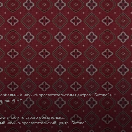
ориальным научно-просветительским центром "Бутово" и
держке РГНФ.
ww.sinodik.ru
строго обязательна.
й научно-просветительский центр "Бутово".