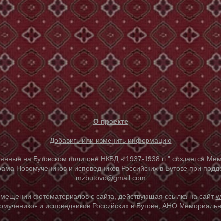
О проекте
Добавить или изменить информацию
е на Бутовском полигоне НКВД в 1937-1938 гг." создается Мем
ама Новомучеников и исповедников Российских в Бутове при под
mzbutovo@gmail.com
азмещении фотоматериалов с сайта, действующая ссылка на сайт
w
омучеников и исповедников Российских в Бутове, АНО Мемориальны