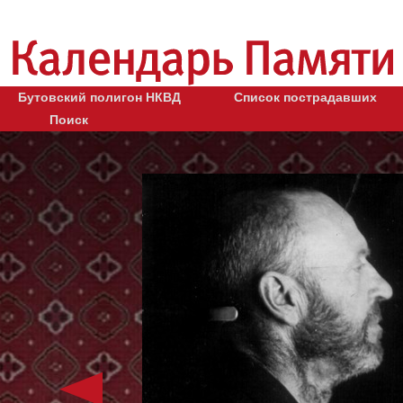
Бутовский полигон НКВД
Список пострадавших
Поиск