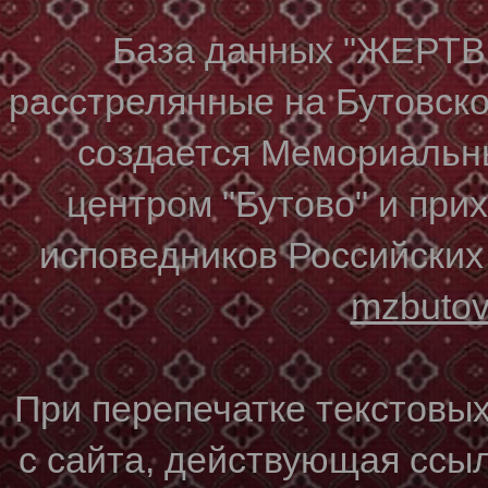
База данных "ЖЕР
расстрелянные на Бутовском
создается Мемориальн
центром "Бутово" и при
исповедников Российских
mzbuto
При перепечатке текстовы
с сайта, действующая ссы