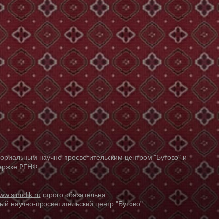
ориальным научно-просветительским центром "Бутово" и
держке РГНФ.
ww.sinodik.ru
строго обязательна.
й научно-просветительский центр "Бутово".