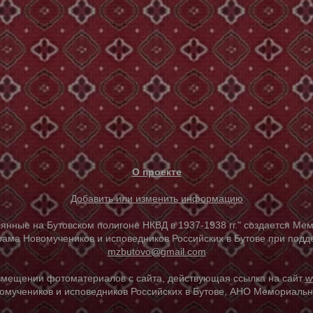
О проекте
Добавить или изменить информацию
е на Бутовском полигоне НКВД в 1937-1938 гг." создается Мем
ама Новомучеников и исповедников Российских в Бутове при под
mzbutovo@gmail.com
азмещении фотоматериалов с сайта, действующая ссылка на сайт
w
омучеников и исповедников Российских в Бутове, АНО Мемориальны