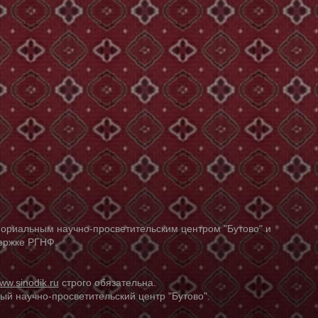
ориальным научно-просветительским центром "Бутово" и
держке РГНФ.
ww.sinodik.ru
строго обязательна.
й научно-просветительский центр "Бутово".