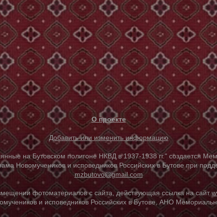
О проекте
Добавить или изменить информацию
е на Бутовском полигоне НКВД в 1937-1938 гг." создается Мем
ама Новомучеников и исповедников Российских в Бутове при под
mzbutovo@gmail.com
азмещении фотоматериалов с сайта, действующая ссылка на сайт
w
омучеников и исповедников Российских в Бутове, АНО Мемориальны