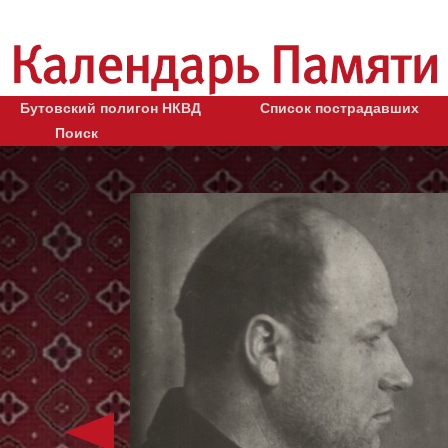
Бутовский полигон НКВД
Список пострадавших
Поиск