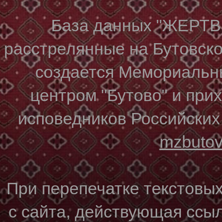
База данных "ЖЕР
расстрелянные на Бутовском
создается Мемориальн
центром "Бутово" и при
исповедников Российских
mzbuto
При перепечатке текстовы
с сайта, действующая ссы