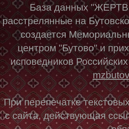
База данных "ЖЕР
расстрелянные на Бутовском
создается Мемориальн
центром "Бутово" и при
исповедников Российских
mzbuto
При перепечатке текстовы
с сайта, действующая ссы
обя