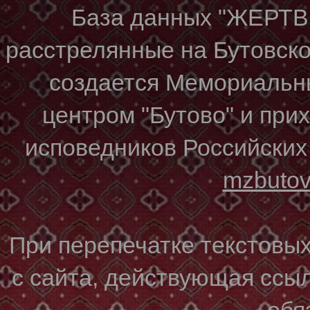
База данных "ЖЕР
расстрелянные на Бутовском
создается Мемориальн
центром "Бутово" и при
исповедников Российских
mzbuto
При перепечатке текстовы
с сайта, действующая ссы
обя