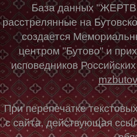
База данных "ЖЕР
расстрелянные на Бутовском
создается Мемориальн
центром "Бутово" и при
исповедников Российских
mzbuto
При перепечатке текстовы
с сайта, действующая ссы
обя