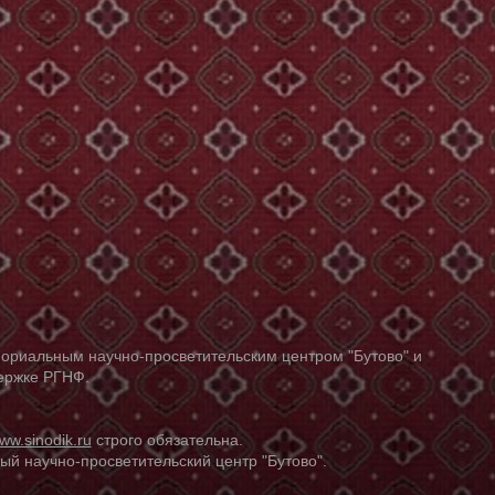
ориальным научно-просветительским центром "Бутово" и
держке РГНФ.
ww.sinodik.ru
строго обязательна.
й научно-просветительский центр "Бутово".