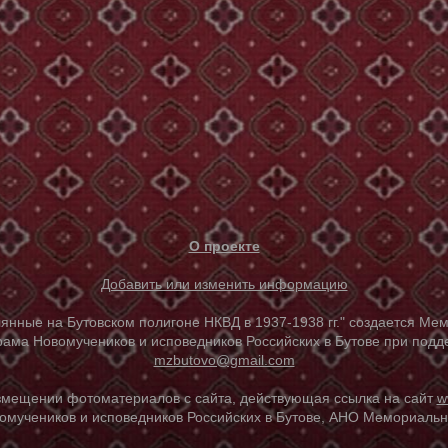
О проекте
Добавить или изменить информацию
е на Бутовском полигоне НКВД в 1937-1938 гг." создается Мем
ама Новомучеников и исповедников Российских в Бутове при под
mzbutovo@gmail.com
азмещении фотоматериалов с сайта, действующая ссылка на сайт
w
омучеников и исповедников Российских в Бутове, АНО Мемориальны