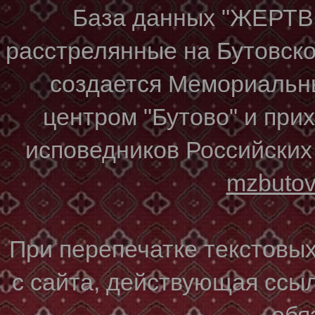
База данных "ЖЕР
расстрелянные на Бутовском
создается Мемориальн
центром "Бутово" и при
исповедников Российских
mzbuto
При перепечатке текстовы
с сайта, действующая ссы
обя