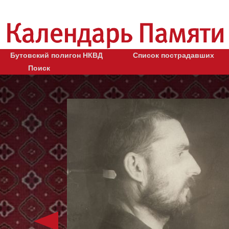
Бутовский полигон НКВД
Список пострадавших
Поиск