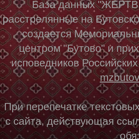
База данных "ЖЕР
расстрелянные на Бутовском
создается Мемориальн
центром "Бутово" и при
исповедников Российских
mzbuto
При перепечатке текстовы
с сайта, действующая ссы
обя