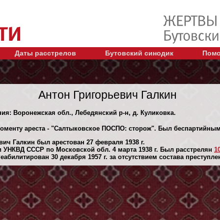
Даты расстрелов
Бутовский синодик
Помо
Антон Григорьевич Галкин
ния: Воронежская обл., Лебедянский р-н, д. Куликовка.
моменту ареста - "Салтыковское ПОСПО: сторож". Был беспартийным
ич Галкин был арестован 27 февраля 1938 г.
 УНКВД СССР по Московской обл. 4 марта 1938 г. Был расстрелян
1
абилитирован 30 декaбря 1957 г. за отсутствием состава преступле