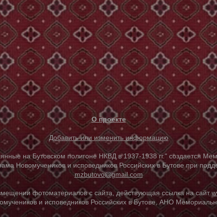
О проекте
Добавить или изменить информацию
е на Бутовском полигоне НКВД в 1937-1938 гг." создается Мем
ама Новомучеников и исповедников Российских в Бутове при под
mzbutovo@gmail.com
азмещении фотоматериалов с сайта, действующая ссылка на сайт
w
омучеников и исповедников Российских в Бутове, АНО Мемориальны