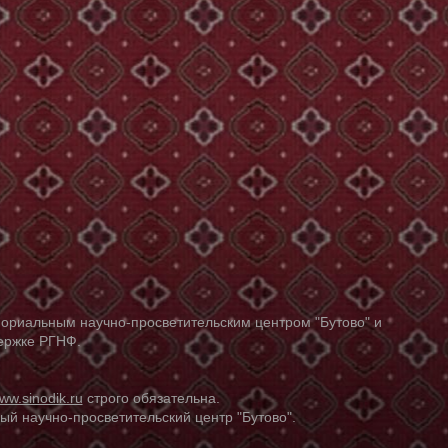
ориальным научно-просветительским центром "Бутово" и
держке РГНФ.
ww.sinodik.ru
строго обязательна.
й научно-просветительский центр "Бутово".