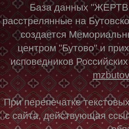
База данных "ЖЕР
расстрелянные на Бутовском
создается Мемориальн
центром "Бутово" и при
исповедников Российских
mzbuto
При перепечатке текстовы
с сайта, действующая ссы
обя