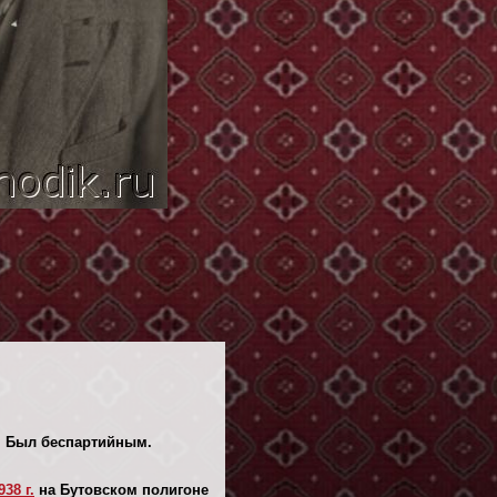
". Был беспартийным.
38 г.
на Бутовском полигоне