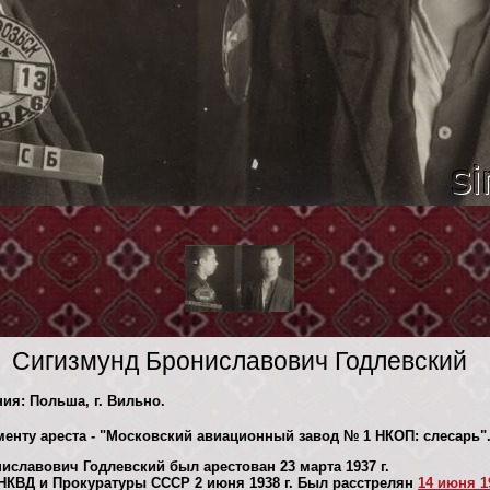
Сигизмунд Брониславович Годлевский
ния: Польша, г. Вильно.
менту ареста - "Московский авиационный завод № 1 НКОП: слесарь
иславович Годлевский был арестован 23 марта 1937 г.
НКВД и Прокуратуры СССР 2 июня 1938 г. Был расстрелян
14 июня 19