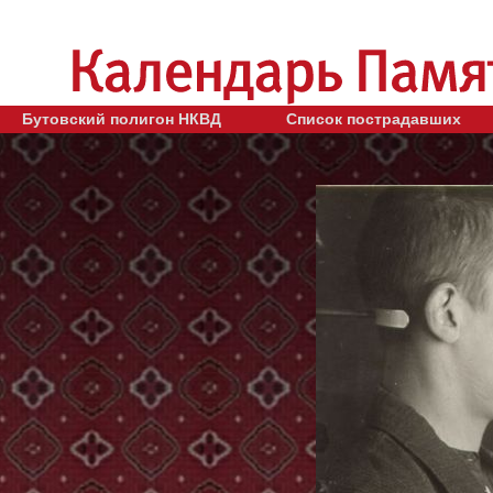
Бутовский полигон НКВД
Список пострадавших