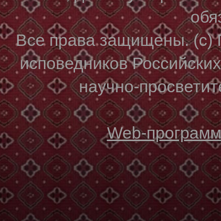
обя
Все права защищены. (с)
исповедников Российски
научно-просветите
Web-программи