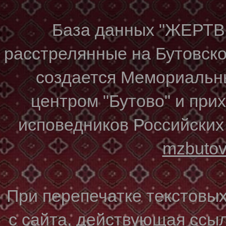
База данных "ЖЕР
расстрелянные на Бутовском
создается Мемориальн
центром "Бутово" и при
исповедников Российских
mzbuto
При перепечатке текстовы
с сайта, действующая ссы