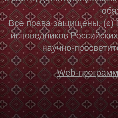
обя
Все права защищены. (с)
исповедников Российски
научно-просветите
Web-программи