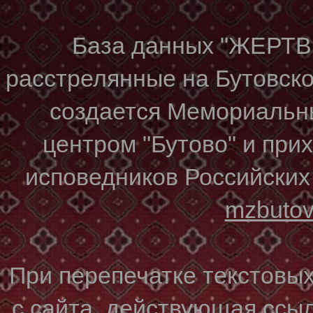
База данных "ЖЕР
расстрелянные на Бутовском
создается Мемориальн
центром "Бутово" и при
исповедников Российских
mzbuto
При перепечатке текстовы
с сайта, действующая ссы