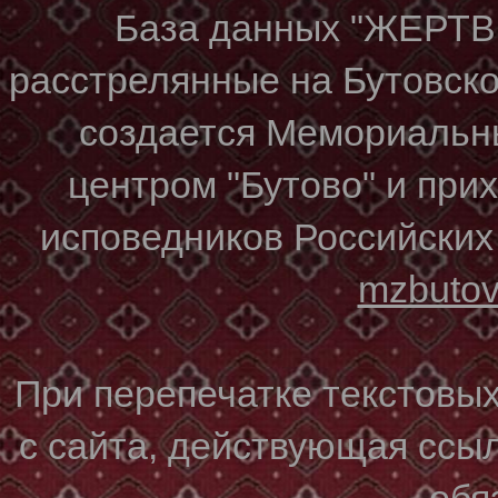
База данных "ЖЕР
расстрелянные на Бутовском
создается Мемориальн
центром "Бутово" и при
исповедников Российских
mzbuto
При перепечатке текстовы
с сайта, действующая ссы
обя