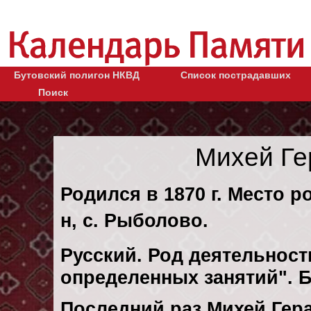
Бутовский полигон НКВД
Список пострадавших
Поиск
Михей Ге
Родился в 1870 г. Место р
н, с. Рыболово.
Русский. Род деятельности
определенных занятий". 
Последний раз Михей Гер