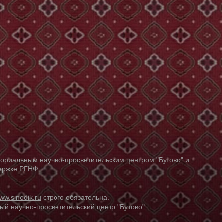
ориальным научно-просветительским центром "Бутово" и
держке РГНФ.
ww.sinodik.ru
строго обязательна.
й научно-просветительский центр "Бутово".