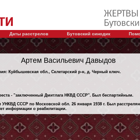
Даты расстрелов
Бутовский синодик
Помо
Артем Васильевич Давыдов
ния: Куйбышевская обл., Склетарский р-н, д. Черный ключ.
реста - "заключенный Дмитлага НКВД СССР". Был беспартийным.
 УНКВД СССР по Московской обл. 26 января 1938 г. Был расстреля
Нет информации о реабилитации.