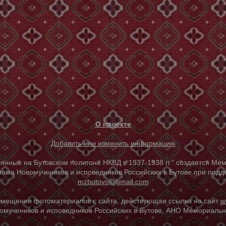
О проекте
Добавить или изменить информацию
е на Бутовском полигоне НКВД в 1937-1938 гг." создается Мем
ама Новомучеников и исповедников Российских в Бутове при под
mzbutovo@gmail.com
азмещении фотоматериалов с сайта, действующая ссылка на сайт
w
омучеников и исповедников Российских в Бутове, АНО Мемориальны