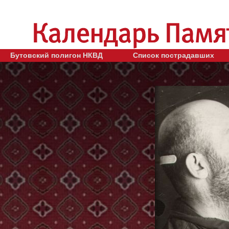
Бутовский полигон НКВД
Список пострадавших