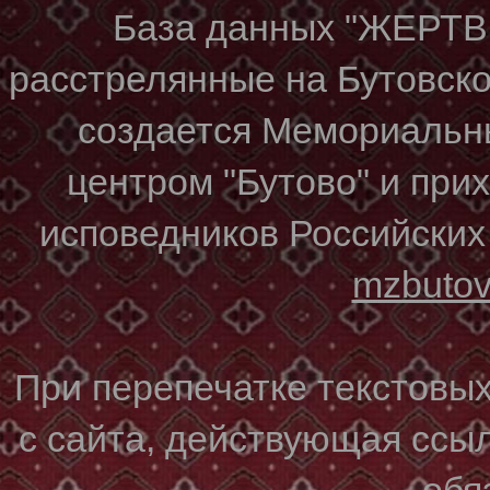
База данных "ЖЕР
расстрелянные на Бутовском
создается Мемориальн
центром "Бутово" и при
исповедников Российских
mzbuto
При перепечатке текстовы
с сайта, действующая ссы
обя