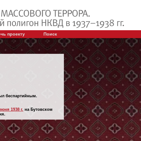
чь проекту
Поиск
Был беспартийным.
июня 1938 г.
на Бутовском
ия.