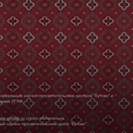
ориальным научно-просветительским центром "Бутово" и
держке РГНФ.
ww.sinodik.ru
строго обязательна.
й научно-просветительский центр "Бутово".