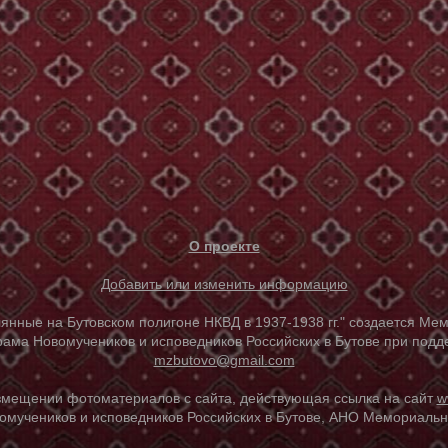
О проекте
Добавить или изменить информацию
е на Бутовском полигоне НКВД в 1937-1938 гг." создается Мем
ама Новомучеников и исповедников Российских в Бутове при под
mzbutovo@gmail.com
азмещении фотоматериалов с сайта, действующая ссылка на сайт
w
омучеников и исповедников Российских в Бутове, АНО Мемориальны