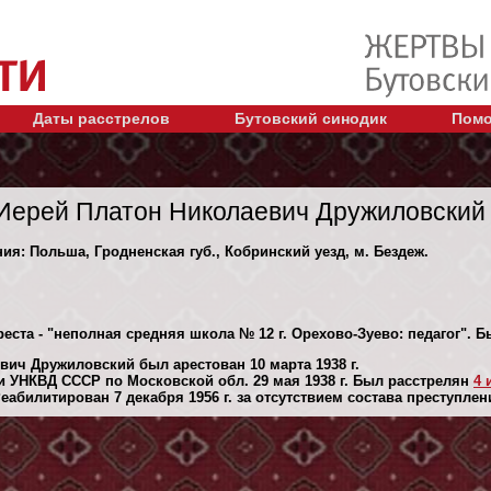
Даты расстрелов
Бутовский синодик
Помо
Иерей Платон Николаевич Дружиловский
ния: Польша, Гродненская губ., Кобринский уезд, м. Бездеж.
еста - "неполная средняя школа № 12 г. Орехово-Зуево: педагог". 
вич Дружиловский был арестован 10 марта 1938 г.
 УНКВД СССР по Московской обл. 29 мая 1938 г. Был расстрелян
4 
абилитирован 7 декaбря 1956 г. за отсутствием состава преступлен