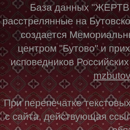
База данных "ЖЕР
расстрелянные на Бутовском
создается Мемориальн
центром "Бутово" и при
исповедников Российских
mzbuto
При перепечатке текстовы
с сайта, действующая ссы
обя