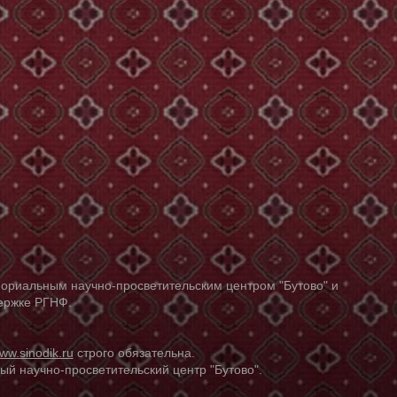
ориальным научно-просветительским центром "Бутово" и
держке РГНФ.
ww.sinodik.ru
строго обязательна.
й научно-просветительский центр "Бутово".