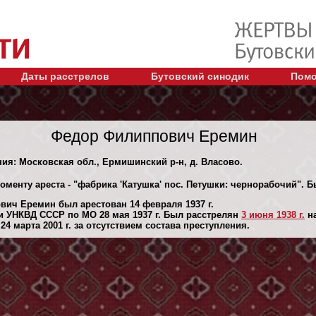
Даты расстрелов
Бутовский синодик
Помо
Федор Филиппович Еремин
ния: Московская обл., Ермишинский р-н, д. Власово.
оменту ареста - "фабрика 'Катушка' пос. Петушки: чернорабочий". 
ич Еремин был арестован 14 февраля 1937 г.
 УНКВД СССР по МО 28 мая 1937 г. Был расстрелян
3 июня 1938 г.
на
4 марта 2001 г. за отсутствием состава преступления.