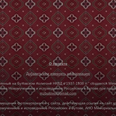
О проекте
Добавить или изменить информацию
е на Бутовском полигоне НКВД в 1937-1938 гг." создается Мем
ама Новомучеников и исповедников Российских в Бутове при под
mzbutovo@gmail.com
азмещении фотоматериалов с сайта, действующая ссылка на сайт
w
омучеников и исповедников Российских в Бутове, АНО Мемориальны