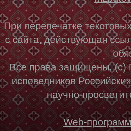
При перепечатке текстовы
с сайта, действующая ссы
обя
Все права защищены. (с)
исповедников Российски
научно-просветите
Web-программи