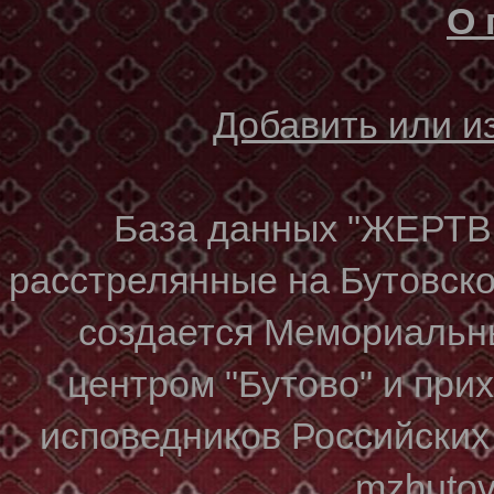
О 
Добавить или 
База данных "ЖЕР
расстрелянные на Бутовском
создается Мемориальн
центром "Бутово" и при
исповедников Российских
mzbuto