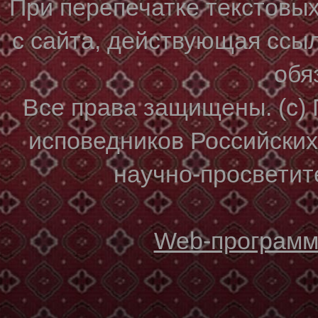
При перепечатке текстовы
с сайта, действующая ссы
обя
Все права защищены. (с)
исповедников Российски
научно-просветите
Web-программи