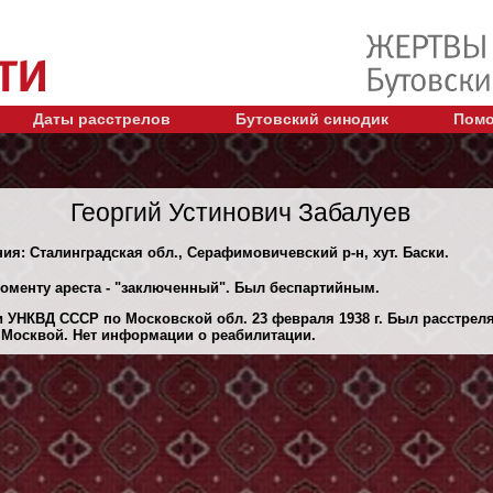
Даты расстрелов
Бутовский синодик
Помо
Георгий Устинович Забалуев
ния: Сталинградская обл., Серафимовичевский р-н, хут. Баски.
моменту ареста - "заключенный". Был беспартийным.
 УНКВД СССР по Московской обл. 23 февраля 1938 г. Был расстрел
 Москвой. Нет информации о реабилитации.