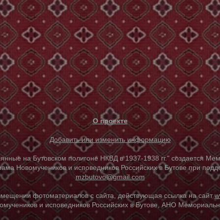
О проекте
Добавить или изменить информацию
е на Бутовском полигоне НКВД в 1937-1938 гг." создается Мем
ама Новомучеников и исповедников Российских в Бутове при под
mzbutovo@gmail.com
азмещении фотоматериалов с сайта, действующая ссылка на сайт
w
омучеников и исповедников Российских в Бутове, АНО Мемориальны