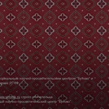
ориальным научно-просветительским центром "Бутово" и
держке РГНФ.
ww.sinodik.ru
строго обязательна.
й научно-просветительский центр "Бутово".