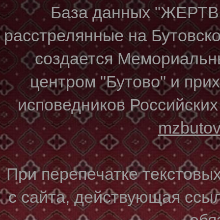
База данных "ЖЕР
расстрелянные на Бутовском
создается Мемориальн
центром "Бутово" и при
исповедников Российских
mzbuto
При перепечатке текстовы
с сайта, действующая ссы
обя