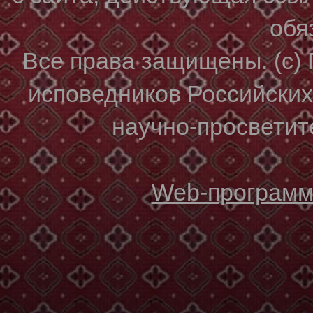
обя
Все права защищены. (с)
исповедников Российски
научно-просветите
Web-программи