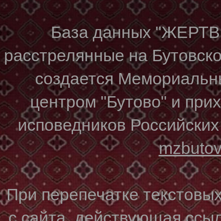
База данных "ЖЕР
расстрелянные на Бутовском
создается Мемориальн
центром "Бутово" и при
исповедников Российских
mzbuto
При перепечатке текстовы
с сайта, действующая ссы