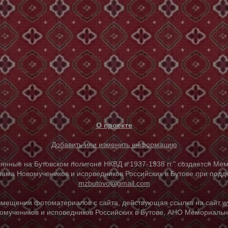
О проекте
Добавить или изменить информацию
е на Бутовском полигоне НКВД в 1937-1938 гг." создается Мем
ама Новомучеников и исповедников Российских в Бутове при под
mzbutovo@gmail.com
азмещении фотоматериалов с сайта, действующая ссылка на сайт
w
омучеников и исповедников Российских в Бутове, АНО Мемориальны