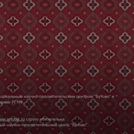
ориальным научно-просветительским центром "Бутово" и
держке РГНФ.
ww.sinodik.ru
строго обязательна.
й научно-просветительский центр "Бутово".