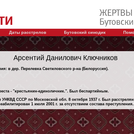
Даты расстрелов
Бутовский синодик
Помо
Арсентий Данилович Ключников
ния: в дер. Перелевка Светиловского р-на (Белоруссия).
реста - "крестьянин-единоличник.". Был беспартийным.
 УНКВД СССР по Московской обл. 8 октября 1937 г. Был расстреля
абилитирован 1 июля 2001 г. за отсутствием состава преступления.