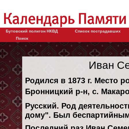
Бутовский полигон НКВД
Список пострадавших
Поиск
Иван С
Родился в 1873 г. Место р
Бронницкий р-н, с. Макаро
Русский. Род деятельности
дому". Был беспартийным
Последний раз Иван Семе