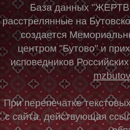
База данных "ЖЕР
расстрелянные на Бутовском
создается Мемориальн
центром "Бутово" и при
исповедников Российских
mzbuto
При перепечатке текстовы
с сайта, действующая ссы
обя