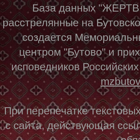
База данных "ЖЕР
расстрелянные на Бутовском
создается Мемориальн
центром "Бутово" и при
исповедников Российских
mzbuto
При перепечатке текстовы
с сайта, действующая ссы
обя