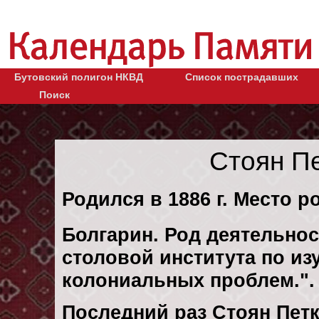
Бутовский полигон НКВД
Список пострадавших
Поиск
Стоян П
Родился в 1886 г. Место р
Болгарин. Род деятельнос
столовой института по и
колониальных проблем.". 
Последний раз Стоян Пет