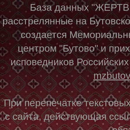
База данных "ЖЕР
расстрелянные на Бутовском
создается Мемориальн
центром "Бутово" и при
исповедников Российских
mzbuto
При перепечатке текстовы
с сайта, действующая ссы
обя