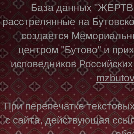
База данных "ЖЕР
расстрелянные на Бутовском
создается Мемориальн
центром "Бутово" и при
исповедников Российских
mzbuto
При перепечатке текстовы
с сайта, действующая ссы
обя