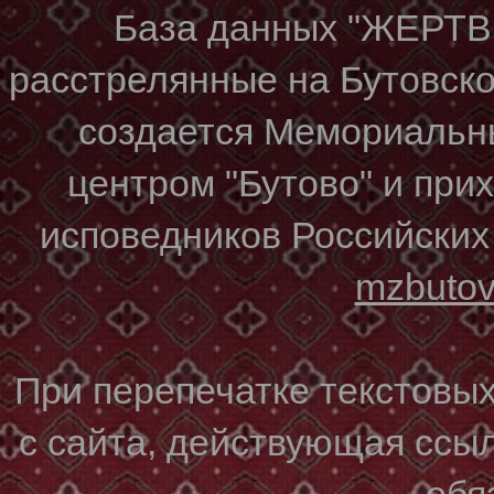
База данных "ЖЕР
расстрелянные на Бутовском
создается Мемориальн
центром "Бутово" и при
исповедников Российских
mzbuto
При перепечатке текстовы
с сайта, действующая ссы
обя