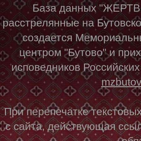
База данных "ЖЕР
расстрелянные на Бутовском
создается Мемориальн
центром "Бутово" и при
исповедников Российских
mzbuto
При перепечатке текстовы
с сайта, действующая ссы
обя