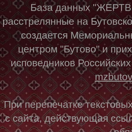
База данных "ЖЕР
расстрелянные на Бутовском
создается Мемориальн
центром "Бутово" и при
исповедников Российских
mzbuto
При перепечатке текстовы
с сайта, действующая ссы
обя