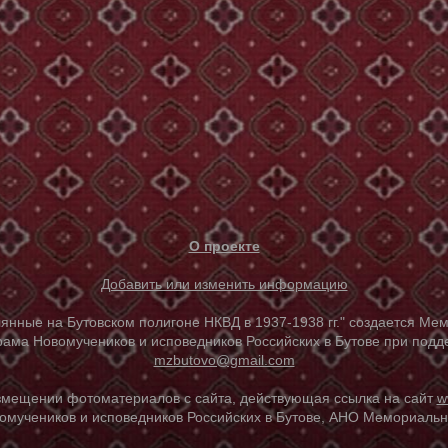
О проекте
Добавить или изменить информацию
е на Бутовском полигоне НКВД в 1937-1938 гг." создается Мем
ама Новомучеников и исповедников Российских в Бутове при под
mzbutovo@gmail.com
азмещении фотоматериалов с сайта, действующая ссылка на сайт
w
омучеников и исповедников Российских в Бутове, АНО Мемориальны