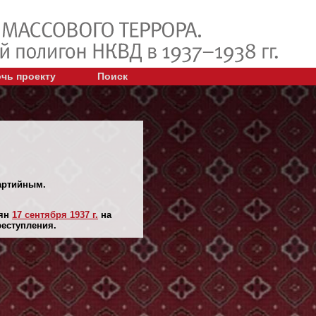
чь проекту
Поиск
партийным.
лян
17 сентября 1937 г.
на
реступления.