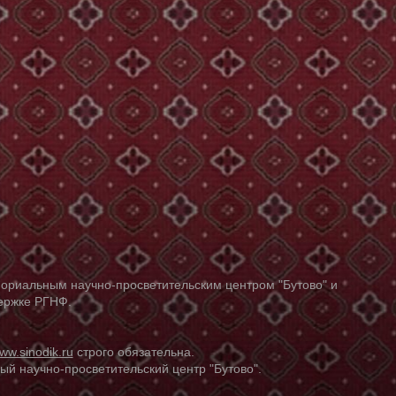
ориальным научно-просветительским центром "Бутово" и
держке РГНФ.
ww.sinodik.ru
строго обязательна.
й научно-просветительский центр "Бутово".