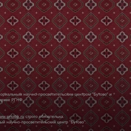
ориальным научно-просветительским центром "Бутово" и
держке РГНФ.
ww.sinodik.ru
строго обязательна.
й научно-просветительский центр "Бутово".