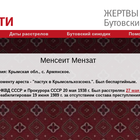
Даты расстрелов
Бутовский синодик
Помо
Менсеит Мензат
ния: Крымская обл., с. Армянское.
моменту ареста - "пастух в Крымсельхозсоюз.". Был беспартийным.
НКВД СССР и Прокурора СССР 20 мая 1938 г. Был расстрелян
27 мая 
абилитирован 19 июня 1989 г. за отсутствием состава преступления