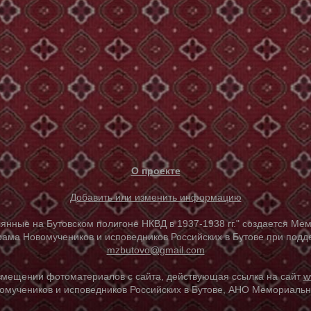
О проекте
Добавить или изменить информацию
е на Бутовском полигоне НКВД в 1937-1938 гг." создается Мем
ама Новомучеников и исповедников Российских в Бутове при под
mzbutovo@gmail.com
азмещении фотоматериалов с сайта, действующая ссылка на сайт
w
омучеников и исповедников Российских в Бутове, АНО Мемориальны