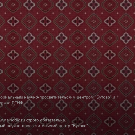
ориальным научно-просветительским центром "Бутово" и
держке РГНФ.
ww.sinodik.ru
строго обязательна.
й научно-просветительский центр "Бутово".