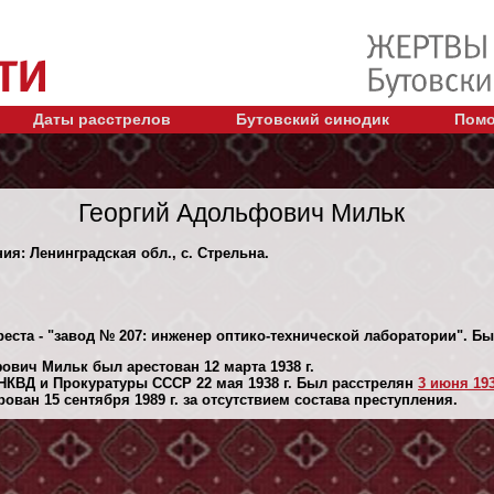
Даты расстрелов
Бутовский синодик
Помо
Георгий Адольфович Мильк
ия: Ленинградская обл., с. Стрельна.
реста - "завод № 207: инженер оптико-технической лаборатории". Б
ович Мильк был арестован 12 марта 1938 г.
НКВД и Прокуратуры СССР 22 мая 1938 г. Был расстрелян
3 июня 193
ван 15 сентября 1989 г. за отсутствием состава преступления.