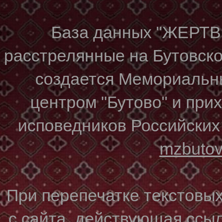
База данных "ЖЕР
расстрелянные на Бутовском
создается Мемориальн
центром "Бутово" и при
исповедников Российских
mzbuto
При перепечатке текстовы
с сайта, действующая ссы