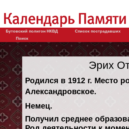
Бутовский полигон НКВД
Список пострадавших
Поиск
Эрих О
Родился в 1912 г. Место р
Александровское.
Немец.
Получил среднее образов
Род деятельности к момент