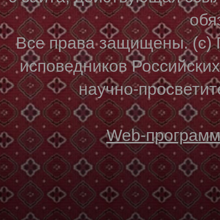
обя
Все права защищены. (с)
исповедников Российски
научно-просветите
Web-программи