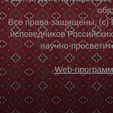
обя
Все права защищены. (с)
исповедников Российски
научно-просветите
Web-программи