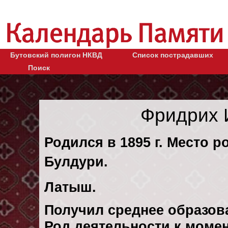
Бутовский полигон НКВД
Список пострадавших
Поиск
Фридрих 
Родился в 1895 г. Место р
Булдури.
Латыш.
Получил среднее образов
Род деятельности к момен