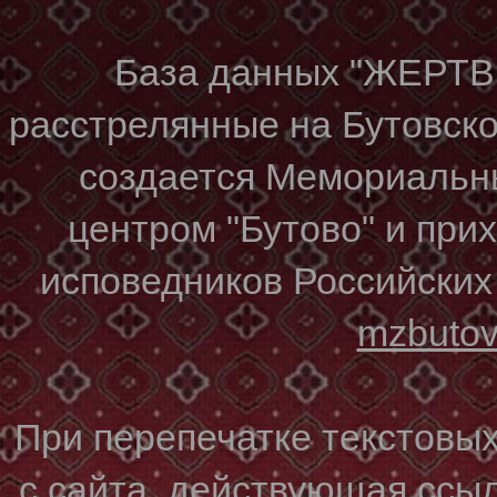
База данных "ЖЕР
расстрелянные на Бутовском
создается Мемориальн
центром "Бутово" и при
исповедников Российских
mzbuto
При перепечатке текстовы
с сайта, действующая ссы