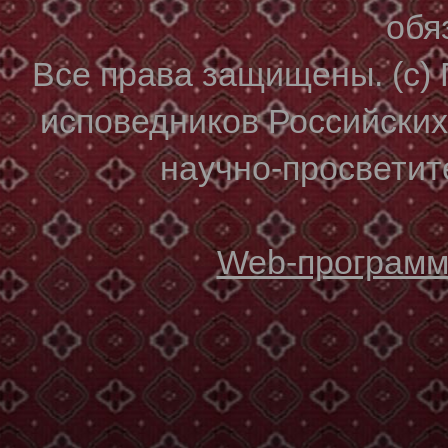
обя
Все права защищены. (с)
исповедников Российски
научно-просветите
Web-программи