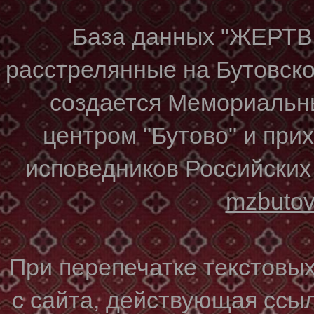
База данных "ЖЕР
расстрелянные на Бутовском
создается Мемориальн
центром "Бутово" и при
исповедников Российских
mzbuto
При перепечатке текстовы
с сайта, действующая ссы