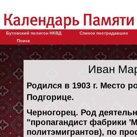
Бутовский полигон НКВД
Список пострадавших
Поиск
Иван Ма
Родился в 1903 г. Место р
Подгорице.
Черногорец. Род деятельн
"пропагандист фабрики 'М
политэмигрантов), по пр