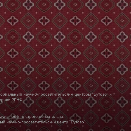
ориальным научно-просветительским центром "Бутово" и
держке РГНФ.
ww.sinodik.ru
строго обязательна.
й научно-просветительский центр "Бутово".