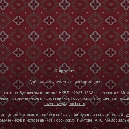
О проекте
Добавить или изменить информацию
е на Бутовском полигоне НКВД в 1937-1938 гг." создается Мем
ама Новомучеников и исповедников Российских в Бутове при под
mzbutovo@gmail.com
азмещении фотоматериалов с сайта, действующая ссылка на сайт
w
омучеников и исповедников Российских в Бутове, АНО Мемориальны