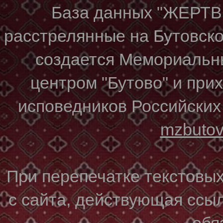
База данных "ЖЕР
расстрелянные на Бутовском
создается Мемориальн
центром "Бутово" и при
исповедников Российских
mzbuto
При перепечатке текстовы
с сайта, действующая ссы
обя