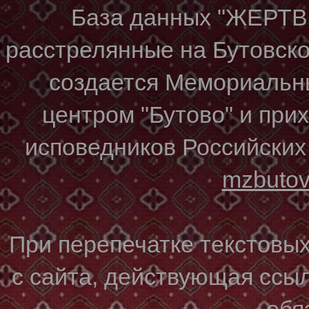
База данных "ЖЕР
расстрелянные на Бутовском
создается Мемориальн
центром "Бутово" и при
исповедников Российских
mzbuto
При перепечатке текстовы
с сайта, действующая ссы
обя